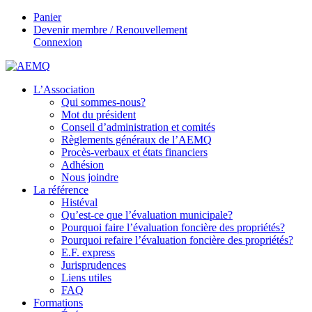
Panier
Devenir membre / Renouvellement
Connexion
L’Association
Qui sommes-nous?
Mot du président
Conseil d’administration et comités
Règlements généraux de l’AEMQ
Procès-verbaux et états financiers
Adhésion
Nous joindre
La référence
Histéval
Qu’est-ce que l’évaluation municipale?
Pourquoi faire l’évaluation foncière des propriétés?
Pourquoi refaire l’évaluation foncière des propriétés?
E.F. express
Jurisprudences
Liens utiles
FAQ
Formations