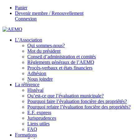
Panier
Devenir membre / Renouvellement
Connexion
L’Association
Qui sommes-nous?
Mot du président
Conseil d’administration et comités
Règlements généraux de l’AEMQ
Procès-verbaux et états financiers
Adhésion
Nous joindre
La référence
Histéval
Qu’est-ce que l’évaluation municipale?
Pourquoi faire l’évaluation foncière des propriétés?
Pourquoi refaire l’évaluation foncière des propriétés?
E.F. express
Jurisprudences
Liens utiles
FAQ
Formations