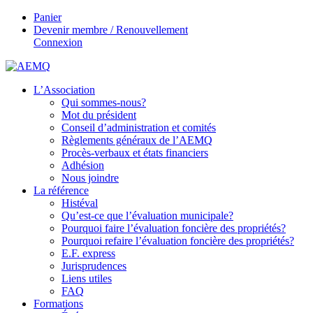
Panier
Devenir membre / Renouvellement
Connexion
L’Association
Qui sommes-nous?
Mot du président
Conseil d’administration et comités
Règlements généraux de l’AEMQ
Procès-verbaux et états financiers
Adhésion
Nous joindre
La référence
Histéval
Qu’est-ce que l’évaluation municipale?
Pourquoi faire l’évaluation foncière des propriétés?
Pourquoi refaire l’évaluation foncière des propriétés?
E.F. express
Jurisprudences
Liens utiles
FAQ
Formations