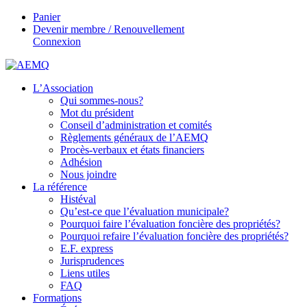
Panier
Devenir membre / Renouvellement
Connexion
L’Association
Qui sommes-nous?
Mot du président
Conseil d’administration et comités
Règlements généraux de l’AEMQ
Procès-verbaux et états financiers
Adhésion
Nous joindre
La référence
Histéval
Qu’est-ce que l’évaluation municipale?
Pourquoi faire l’évaluation foncière des propriétés?
Pourquoi refaire l’évaluation foncière des propriétés?
E.F. express
Jurisprudences
Liens utiles
FAQ
Formations