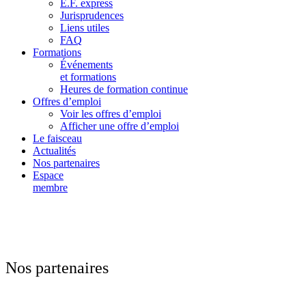
E.F. express
Jurisprudences
Liens utiles
FAQ
Formations
Événements
et formations
Heures de formation continue
Offres d’emploi
Voir les offres d’emploi
Afficher une offre d’emploi
Le faisceau
Actualités
Nos partenaires
Espace
membre
Nos partenaires