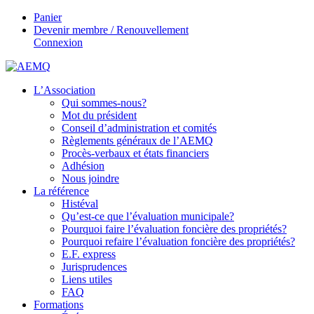
Panier
Devenir membre / Renouvellement
Connexion
L’Association
Qui sommes-nous?
Mot du président
Conseil d’administration et comités
Règlements généraux de l’AEMQ
Procès-verbaux et états financiers
Adhésion
Nous joindre
La référence
Histéval
Qu’est-ce que l’évaluation municipale?
Pourquoi faire l’évaluation foncière des propriétés?
Pourquoi refaire l’évaluation foncière des propriétés?
E.F. express
Jurisprudences
Liens utiles
FAQ
Formations