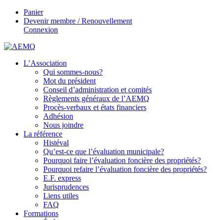
Panier
Devenir membre / Renouvellement
Connexion
L’Association
Qui sommes-nous?
Mot du président
Conseil d’administration et comités
Règlements généraux de l’AEMQ
Procès-verbaux et états financiers
Adhésion
Nous joindre
La référence
Histéval
Qu’est-ce que l’évaluation municipale?
Pourquoi faire l’évaluation foncière des propriétés?
Pourquoi refaire l’évaluation foncière des propriétés?
E.F. express
Jurisprudences
Liens utiles
FAQ
Formations