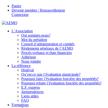
Panier
Devenir membre / Renouvellement
Connexion
L’Association
Qui sommes-nous?
Mot du président
Conseil d’administration et comités
Règlements généraux de l’AEMQ
Procès-verbaux et états financiers
Adhésion
Nous joindre
La référence
Histéval
Qu’est-ce que l’évaluation municipale?
Pourquoi faire l’évaluation foncière des propriétés?
Pourquoi refaire l’évaluation foncière des propriétés?
E.F. express
Jurisprudences
Liens utiles
FAQ
Formations