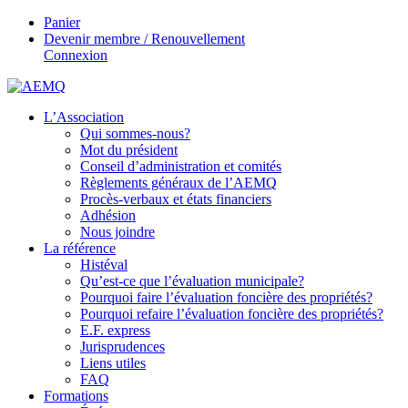
Panier
Devenir membre / Renouvellement
Connexion
L’Association
Qui sommes-nous?
Mot du président
Conseil d’administration et comités
Règlements généraux de l’AEMQ
Procès-verbaux et états financiers
Adhésion
Nous joindre
La référence
Histéval
Qu’est-ce que l’évaluation municipale?
Pourquoi faire l’évaluation foncière des propriétés?
Pourquoi refaire l’évaluation foncière des propriétés?
E.F. express
Jurisprudences
Liens utiles
FAQ
Formations