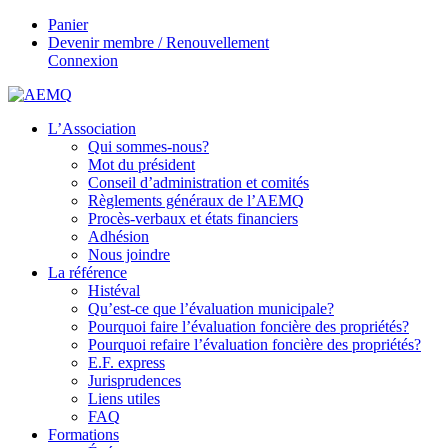
Panier
Devenir membre / Renouvellement
Connexion
L’Association
Qui sommes-nous?
Mot du président
Conseil d’administration et comités
Règlements généraux de l’AEMQ
Procès-verbaux et états financiers
Adhésion
Nous joindre
La référence
Histéval
Qu’est-ce que l’évaluation municipale?
Pourquoi faire l’évaluation foncière des propriétés?
Pourquoi refaire l’évaluation foncière des propriétés?
E.F. express
Jurisprudences
Liens utiles
FAQ
Formations