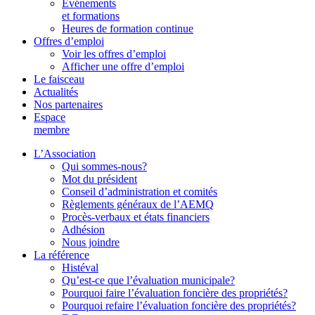
Événements
et formations
Heures de formation continue
Offres d’emploi
Voir les offres d’emploi
Afficher une offre d’emploi
Le faisceau
Actualités
Nos partenaires
Espace
membre
L’Association
Qui sommes-nous?
Mot du président
Conseil d’administration et comités
Règlements généraux de l’AEMQ
Procès-verbaux et états financiers
Adhésion
Nous joindre
La référence
Histéval
Qu’est-ce que l’évaluation municipale?
Pourquoi faire l’évaluation foncière des propriétés?
Pourquoi refaire l’évaluation foncière des propriétés?