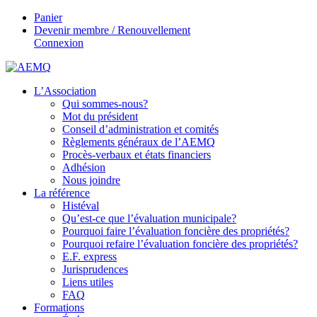
Panier
Devenir membre / Renouvellement
Connexion
L’Association
Qui sommes-nous?
Mot du président
Conseil d’administration et comités
Règlements généraux de l’AEMQ
Procès-verbaux et états financiers
Adhésion
Nous joindre
La référence
Histéval
Qu’est-ce que l’évaluation municipale?
Pourquoi faire l’évaluation foncière des propriétés?
Pourquoi refaire l’évaluation foncière des propriétés?
E.F. express
Jurisprudences
Liens utiles
FAQ
Formations