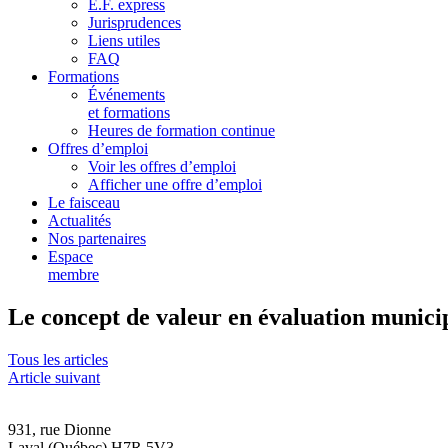
E.F. express
Jurisprudences
Liens utiles
FAQ
Formations
Événements
et formations
Heures de formation continue
Offres d’emploi
Voir les offres d’emploi
Afficher une offre d’emploi
Le faisceau
Actualités
Nos partenaires
Espace
membre
Le concept de valeur en évaluation municip
Tous les articles
Article suivant
931, rue Dionne
Laval (Québec) H7R 5V3