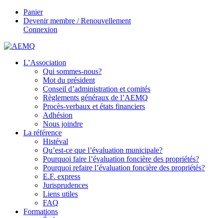
Panier
Devenir membre / Renouvellement
Connexion
L’Association
Qui sommes-nous?
Mot du président
Conseil d’administration et comités
Règlements généraux de l’AEMQ
Procès-verbaux et états financiers
Adhésion
Nous joindre
La référence
Histéval
Qu’est-ce que l’évaluation municipale?
Pourquoi faire l’évaluation foncière des propriétés?
Pourquoi refaire l’évaluation foncière des propriétés?
E.F. express
Jurisprudences
Liens utiles
FAQ
Formations