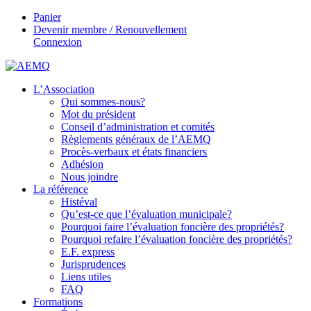
Panier
Devenir membre / Renouvellement
Connexion
L’Association
Qui sommes-nous?
Mot du président
Conseil d’administration et comités
Règlements généraux de l’AEMQ
Procès-verbaux et états financiers
Adhésion
Nous joindre
La référence
Histéval
Qu’est-ce que l’évaluation municipale?
Pourquoi faire l’évaluation foncière des propriétés?
Pourquoi refaire l’évaluation foncière des propriétés?
E.F. express
Jurisprudences
Liens utiles
FAQ
Formations