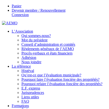
Panier
Devenir membre / Renouvellement
Connexion
L’Association
Qui sommes-nous?
Mot du président
Conseil d’administration et comités
Règlements généraux de l’AEMQ
Procès-verbaux et états financiers
Adhésion
Nous joindre
La référence
Histéval
Qu’est-ce que l’évaluation municipale?
Pourquoi faire l’évaluation foncière des propriétés?
Pourquoi refaire l’évaluation foncière des propriétés?
E.F. express
Jurisprudences
Liens utiles
FAQ
Formations