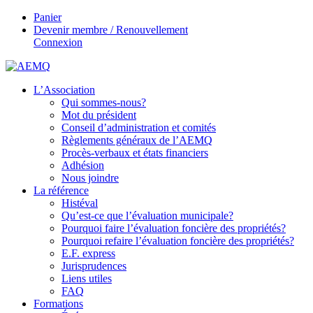
Panier
Devenir membre / Renouvellement
Connexion
L’Association
Qui sommes-nous?
Mot du président
Conseil d’administration et comités
Règlements généraux de l’AEMQ
Procès-verbaux et états financiers
Adhésion
Nous joindre
La référence
Histéval
Qu’est-ce que l’évaluation municipale?
Pourquoi faire l’évaluation foncière des propriétés?
Pourquoi refaire l’évaluation foncière des propriétés?
E.F. express
Jurisprudences
Liens utiles
FAQ
Formations