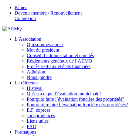
Panier
Devenir membre / Renouvellement
Connexion
L’Association
Qui sommes-nous?
Mot du président
Conseil d’administration et comités
Règlements généraux de l’AEMQ
Procès-verbaux et états financiers
Adhésion
Nous joindre
La référence
Histéval
Qu’est-ce que l’évaluation municipale?
Pourquoi faire l’évaluation foncière des propriétés?
Pourquoi refaire l’évaluation foncière des propriétés?
E.F. express
Jurisprudences
Liens utiles
FAQ
Formations