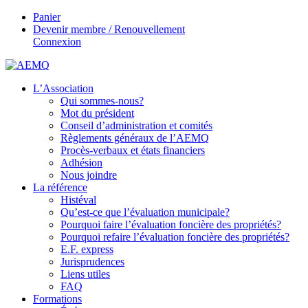
Panier
Devenir membre / Renouvellement
Connexion
L’Association
Qui sommes-nous?
Mot du président
Conseil d’administration et comités
Règlements généraux de l’AEMQ
Procès-verbaux et états financiers
Adhésion
Nous joindre
La référence
Histéval
Qu’est-ce que l’évaluation municipale?
Pourquoi faire l’évaluation foncière des propriétés?
Pourquoi refaire l’évaluation foncière des propriétés?
E.F. express
Jurisprudences
Liens utiles
FAQ
Formations