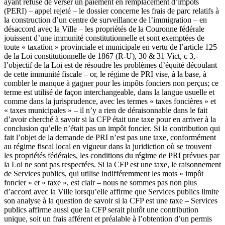
ayant refusé de verser un paiement en remplacement d’impôts
(PERI) – appel rejeté – le dossier concerne les frais de parc relatifs à
la construction d’un centre de surveillance de l’immigration
– en
désaccord avec la Ville – les propriétés de la Couronne fédérale
jouissent d’une immunité constitutionnelle et sont exemptées de
toute « taxation » provinciale et municipale en vertu de l’article 125
de la Loi constitutionnelle de 1867 (R-U), 30 & 31 Vict, c 3,-
l’objectif de la Loi est de résoudre les problèmes d’équité découlant
de cette immunité fiscale – or, le régime de PRI vise, à la base, à
combler le manque à gagner pour les impôts fonciers non perçus; ce
terme est utilisé de façon interchangeable, dans la langue usuelle et
comme dans la jurisprudence, avec les termes « taxes foncières » et
« taxes municipales » – il n’y a rien de déraisonnable dans le fait
d’avoir cherché à savoir si la CFP était une taxe pour en arriver à la
conclusion qu’elle n’était pas un impôt foncier. Si la contribution qui
fait l’objet de la demande de PRI n’est pas une taxe, conformément
au régime fiscal local en vigueur dans la juridiction où se trouvent
les propriétés fédérales, les conditions du régime de PRI prévues par
la Loi ne sont pas respectées. Si la CFP est une taxe, le raisonnement
de Services publics, qui utilise indifféremment les mots « impôt
foncier » et « taxe », est clair – nous ne sommes pas non plus
d’accord avec la Ville lorsqu’elle affirme que Services publics limite
son analyse à la question de savoir si la CFP est une taxe – Services
publics affirme aussi que la CFP serait plutôt une contribution
unique, soit un frais afférent et préalable à l’obtention d’un permis