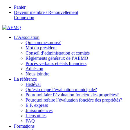
Panier
Devenir membre / Renouvellement
Connexion
L’Association
Qui sommes-nous?
Mot du président
Conseil d’administration et comités
Règlements généraux de l’AEMQ
Procès-verbaux et états financiers
Adhésion
Nous joindre
La référence
Histéval
Qu’est-ce que l’évaluation municipale?
Pourquoi faire l’évaluation foncière des propriétés?
Pourquoi refaire l’évaluation foncière des propriétés?
E.F. express
Jurisprudences
Liens utiles
FAQ
Formations