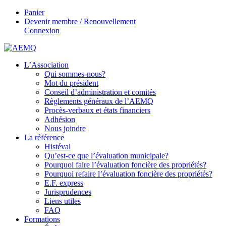
Panier
Devenir membre / Renouvellement
Connexion
L’Association
Qui sommes-nous?
Mot du président
Conseil d’administration et comités
Règlements généraux de l’AEMQ
Procès-verbaux et états financiers
Adhésion
Nous joindre
La référence
Histéval
Qu’est-ce que l’évaluation municipale?
Pourquoi faire l’évaluation foncière des propriétés?
Pourquoi refaire l’évaluation foncière des propriétés?
E.F. express
Jurisprudences
Liens utiles
FAQ
Formations