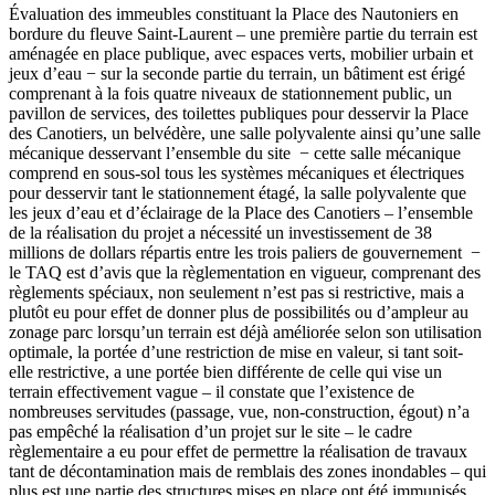
Évaluation des immeubles constituant la Place des Nautoniers en
bordure du fleuve Saint-Laurent – une première partie du terrain est
aménagée en place publique, avec espaces verts, mobilier urbain et
jeux d’eau
− sur la seconde partie du terrain, un bâtiment est érigé
comprenant à la fois quatre niveaux de stationnement public, un
pavillon de services, des toilettes publiques pour desservir la Place
des Canotiers, un belvédère, une salle polyvalente ainsi qu’une salle
mécanique desservant l’ensemble du site − cette salle mécanique
comprend en sous-sol tous les systèmes mécaniques et électriques
pour desservir tant le stationnement étagé, la salle polyvalente que
les jeux d’eau et d’éclairage de la Place des Canotiers – l’ensemble
de la réalisation du projet a nécessité un investissement de 38
millions de dollars répartis entre les trois paliers de gouvernement −
le TAQ est d’avis que la règlementation en vigueur, comprenant des
règlements spéciaux, non seulement n’est pas si restrictive, mais a
plutôt eu pour effet de donner plus de possibilités ou d’ampleur au
zonage parc lorsqu’un terrain est déjà améliorée selon son utilisation
optimale, la portée d’une restriction de mise en valeur, si tant soit-
elle restrictive, a une portée bien différente de celle qui vise un
terrain effectivement vague – il constate que l’existence de
nombreuses servitudes (passage, vue, non-construction, égout) n’a
pas empêché la réalisation d’un projet sur le site – le cadre
règlementaire a eu pour effet de permettre la réalisation de travaux
tant de décontamination mais de remblais des zones inondables – qui
plus est une partie des structures mises en place ont été immunisés