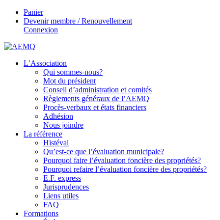
Panier
Devenir membre / Renouvellement
Connexion
L’Association
Qui sommes-nous?
Mot du président
Conseil d’administration et comités
Règlements généraux de l’AEMQ
Procès-verbaux et états financiers
Adhésion
Nous joindre
La référence
Histéval
Qu’est-ce que l’évaluation municipale?
Pourquoi faire l’évaluation foncière des propriétés?
Pourquoi refaire l’évaluation foncière des propriétés?
E.F. express
Jurisprudences
Liens utiles
FAQ
Formations