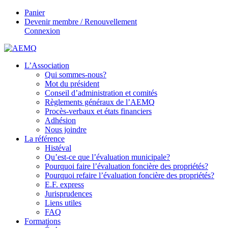
Panier
Devenir membre / Renouvellement
Connexion
L’Association
Qui sommes-nous?
Mot du président
Conseil d’administration et comités
Règlements généraux de l’AEMQ
Procès-verbaux et états financiers
Adhésion
Nous joindre
La référence
Histéval
Qu’est-ce que l’évaluation municipale?
Pourquoi faire l’évaluation foncière des propriétés?
Pourquoi refaire l’évaluation foncière des propriétés?
E.F. express
Jurisprudences
Liens utiles
FAQ
Formations