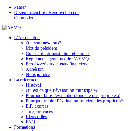
Panier
Devenir membre / Renouvellement
Connexion
L’Association
Qui sommes-nous?
Mot du président
Conseil d’administration et comités
Règlements généraux de l’AEMQ
Procès-verbaux et états financiers
Adhésion
Nous joindre
La référence
Histéval
Qu’est-ce que l’évaluation municipale?
Pourquoi faire l’évaluation foncière des propriétés?
Pourquoi refaire l’évaluation foncière des propriétés?
E.F. express
Jurisprudences
Liens utiles
FAQ
Formations