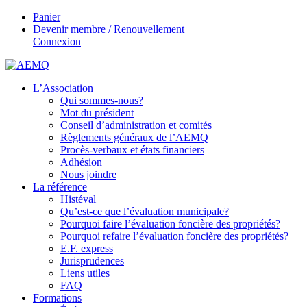
Panier
Devenir membre / Renouvellement
Connexion
L’Association
Qui sommes-nous?
Mot du président
Conseil d’administration et comités
Règlements généraux de l’AEMQ
Procès-verbaux et états financiers
Adhésion
Nous joindre
La référence
Histéval
Qu’est-ce que l’évaluation municipale?
Pourquoi faire l’évaluation foncière des propriétés?
Pourquoi refaire l’évaluation foncière des propriétés?
E.F. express
Jurisprudences
Liens utiles
FAQ
Formations