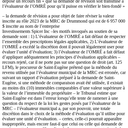
déposé un recours fin « que sa demande de révision soit transmise à
l’évaluateur de l’OMRÉ pour qu’il puisse en vérifier le bien-fondé »
– la demande de révision a pour objet de faire réviser la valeur
inscrite au rôle 2023 de la MRC de Drummond qui est de 6 957 000
$ inscrite au nom de l’entreprise
Investissements Spicer Inc –les motifs invoqués au soutien de sa
demande sont : 1) L’évaluateur de l’OMRÉ a fait défaut de respecter
l’ensemble des prescriptions légales applicables, 2) L’évaluateur de
l’OMRÉ a excédé la discrétion dont il pouvait légalement user pour
évaluer l’unité d’évaluation; 3) l’évaluateur de l’OMRÉ a fait défaut
d’appliquer adéquatement les principes d’évaluation applicables –
recours rejeté, car il ne porte pas sur une question de droit (art. 125
LFM), le procureur de Saint-Eugène prétend que la méthode du
revenu utilisée par l’évaluateur municipal de la MRC est erronée, car
suivant un rapport d’évaluation préparé à la demande de Saint-
Eugène, si une méthode de comparaison avait été utilisée, il existait
au moins dix (10) immeubles comparables d’une valeur supérieure à
la valeur de l’immeuble du propriétaire – le Tribunal estime que
Saint-Eugène est dans l’erreur lorsqu’elle tente de ramener à une
question du respect de la loi les gestes posés par l’évaluateur de la
MRC – l’évaluateur municipal a, par son pouvoir, une totale
discrétion dans le choix de la méthode d’évaluation qu’il utilise pour
évaluer une unité d’évaluation. – certes, celle-ci pourrait apparaître
inappropriée, mais encore faut-il que celui ou celle qui demande de