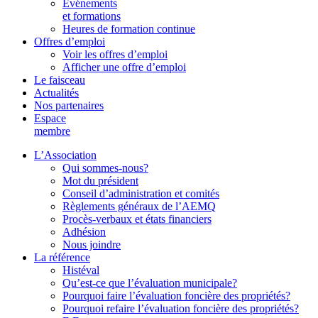
Événements
et formations
Heures de formation continue
Offres d’emploi
Voir les offres d’emploi
Afficher une offre d’emploi
Le faisceau
Actualités
Nos partenaires
Espace
membre
L’Association
Qui sommes-nous?
Mot du président
Conseil d’administration et comités
Règlements généraux de l’AEMQ
Procès-verbaux et états financiers
Adhésion
Nous joindre
La référence
Histéval
Qu’est-ce que l’évaluation municipale?
Pourquoi faire l’évaluation foncière des propriétés?
Pourquoi refaire l’évaluation foncière des propriétés?