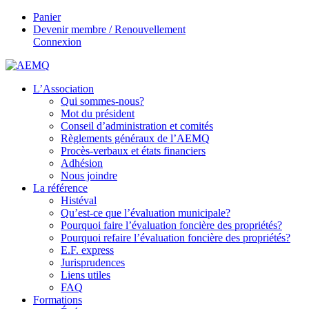
Panier
Devenir membre / Renouvellement
Connexion
L’Association
Qui sommes-nous?
Mot du président
Conseil d’administration et comités
Règlements généraux de l’AEMQ
Procès-verbaux et états financiers
Adhésion
Nous joindre
La référence
Histéval
Qu’est-ce que l’évaluation municipale?
Pourquoi faire l’évaluation foncière des propriétés?
Pourquoi refaire l’évaluation foncière des propriétés?
E.F. express
Jurisprudences
Liens utiles
FAQ
Formations