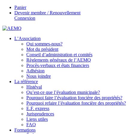
Panier
Devenir membre / Renouvellement
Connexion
L’Association
Qui sommes-nous?
Mot du président
Conseil d’administration et comités
Règlements généraux de l’AEMQ
Procès-verbaux et états financiers
Adhésion
Nous joindre
La référence
Histéval
Qu’est-ce que l’évaluation municipale?
Pourquoi faire l’évaluation foncière des propriétés?
Pourquoi refaire l’évaluation foncière des propriétés?
E.F. express
Jurisprudences
Liens utiles
FAQ
Formations