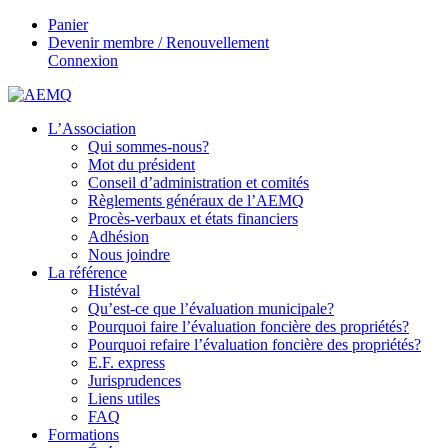
Panier
Devenir membre / Renouvellement
Connexion
L’Association
Qui sommes-nous?
Mot du président
Conseil d’administration et comités
Règlements généraux de l’AEMQ
Procès-verbaux et états financiers
Adhésion
Nous joindre
La référence
Histéval
Qu’est-ce que l’évaluation municipale?
Pourquoi faire l’évaluation foncière des propriétés?
Pourquoi refaire l’évaluation foncière des propriétés?
E.F. express
Jurisprudences
Liens utiles
FAQ
Formations