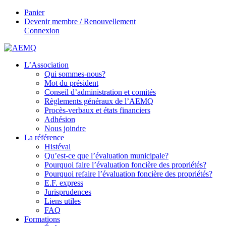
Panier
Devenir membre / Renouvellement
Connexion
L’Association
Qui sommes-nous?
Mot du président
Conseil d’administration et comités
Règlements généraux de l’AEMQ
Procès-verbaux et états financiers
Adhésion
Nous joindre
La référence
Histéval
Qu’est-ce que l’évaluation municipale?
Pourquoi faire l’évaluation foncière des propriétés?
Pourquoi refaire l’évaluation foncière des propriétés?
E.F. express
Jurisprudences
Liens utiles
FAQ
Formations