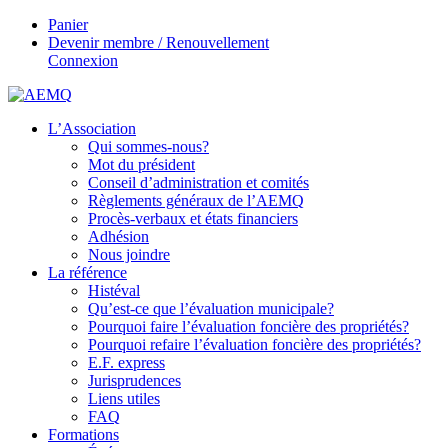
Panier
Devenir membre / Renouvellement
Connexion
L’Association
Qui sommes-nous?
Mot du président
Conseil d’administration et comités
Règlements généraux de l’AEMQ
Procès-verbaux et états financiers
Adhésion
Nous joindre
La référence
Histéval
Qu’est-ce que l’évaluation municipale?
Pourquoi faire l’évaluation foncière des propriétés?
Pourquoi refaire l’évaluation foncière des propriétés?
E.F. express
Jurisprudences
Liens utiles
FAQ
Formations