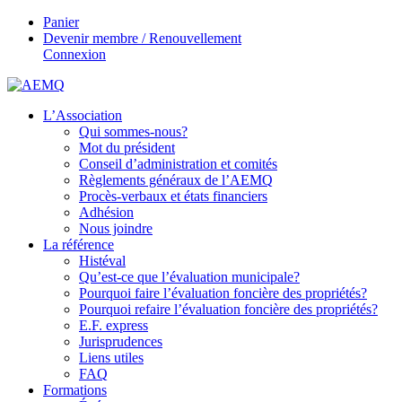
Panier
Devenir membre / Renouvellement
Connexion
L’Association
Qui sommes-nous?
Mot du président
Conseil d’administration et comités
Règlements généraux de l’AEMQ
Procès-verbaux et états financiers
Adhésion
Nous joindre
La référence
Histéval
Qu’est-ce que l’évaluation municipale?
Pourquoi faire l’évaluation foncière des propriétés?
Pourquoi refaire l’évaluation foncière des propriétés?
E.F. express
Jurisprudences
Liens utiles
FAQ
Formations