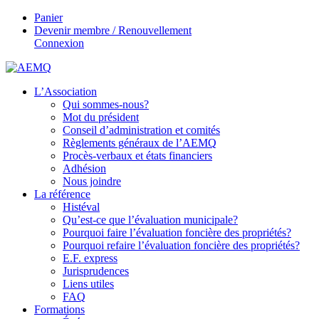
Panier
Devenir membre / Renouvellement
Connexion
L’Association
Qui sommes-nous?
Mot du président
Conseil d’administration et comités
Règlements généraux de l’AEMQ
Procès-verbaux et états financiers
Adhésion
Nous joindre
La référence
Histéval
Qu’est-ce que l’évaluation municipale?
Pourquoi faire l’évaluation foncière des propriétés?
Pourquoi refaire l’évaluation foncière des propriétés?
E.F. express
Jurisprudences
Liens utiles
FAQ
Formations