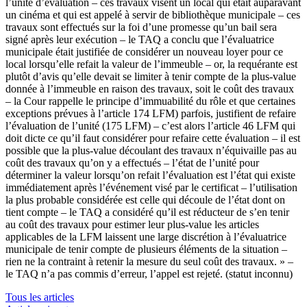
l’unité d’évaluation – ces travaux visent un local qui était auparavant
un cinéma et qui est appelé à servir de bibliothèque municipale – ces
travaux sont effectués sur la foi d’une promesse qu’un bail sera
signé après leur exécution
– le TAQ a conclu que l’évaluatrice
municipale était justifiée de considérer un nouveau loyer pour ce
local lorsqu’elle refait la valeur de l’immeuble – or, la requérante est
plutôt d’avis qu’elle devait se limiter à tenir compte de la plus-value
donnée à l’immeuble en raison des travaux, soit le coût des travaux
– la Cour rappelle le principe d’immuabilité du rôle et que certaines
exceptions prévues à l’article 174 LFM) parfois, justifient de refaire
l’évaluation de l’unité (175 LFM) – c’est alors l’article 46 LFM qui
doit dicte ce qu’il faut considérer pour refaire cette évaluation – il est
possible que la plus-value découlant des travaux n’équivaille pas au
coût des travaux qu’on y a effectués – l’état de l’unité pour
déterminer la valeur lorsqu’on refait l’évaluation est l’état qui existe
immédiatement après l’événement visé par le certificat – l’utilisation
la plus probable considérée est celle qui découle de l’état dont on
tient compte – le TAQ a considéré qu’il est réducteur de s’en tenir
au coût des travaux pour estimer leur plus-value les articles
applicables de la LFM laissent une large discrétion à l’évaluatrice
municipale de tenir compte de plusieurs éléments de la situation –
rien ne la contraint à retenir la mesure du seul coût des travaux. » –
le TAQ n’a pas commis d’erreur, l’appel est rejeté. (statut inconnu)
Tous les articles