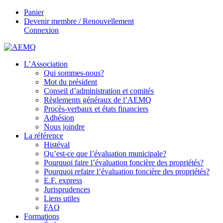
Panier
Devenir membre / Renouvellement
Connexion
L’Association
Qui sommes-nous?
Mot du président
Conseil d’administration et comités
Règlements généraux de l’AEMQ
Procès-verbaux et états financiers
Adhésion
Nous joindre
La référence
Histéval
Qu’est-ce que l’évaluation municipale?
Pourquoi faire l’évaluation foncière des propriétés?
Pourquoi refaire l’évaluation foncière des propriétés?
E.F. express
Jurisprudences
Liens utiles
FAQ
Formations