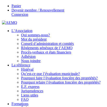
Panier
Devenir membre / Renouvellement
Connexion
L’Association
Qui sommes-nous?
Mot du président
Conseil d’administration et comités
Règlements généraux de l’AEMQ
Procès-verbaux et états financiers
Adhésion
Nous joindre
La référence
Histéval
Qu’est-ce que l’évaluation municipale?
Pourquoi faire l’évaluation foncière des propriétés?
Pourquoi refaire l’évaluation foncière des propriétés?
E.F. express
Jurisprudences
Liens utiles
FAQ
Formations