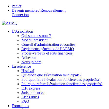
Panier
Devenir membre / Renouvellement
Connexion
L’Association
Qui sommes-nous?
Mot du président
Conseil d’administration et comités
Règlements généraux de l’AEMQ
Procès-verbaux et états financiers
Adhésion
Nous joindre
La référence
Histéval
Qu’est-ce que l’évaluation municipale?
Pourquoi faire l’évaluation foncière des propriétés?
Pourquoi refaire l’évaluation foncière des propriétés?
E.F. express
Jurisprudences
Liens utiles
FAQ
Formations