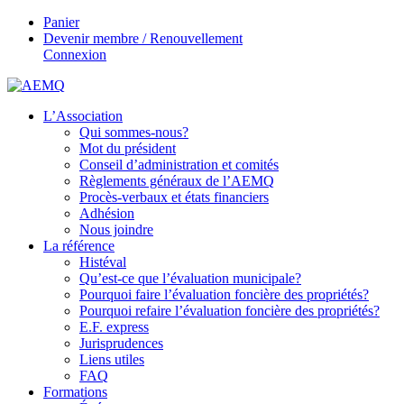
Panier
Devenir membre / Renouvellement
Connexion
L’Association
Qui sommes-nous?
Mot du président
Conseil d’administration et comités
Règlements généraux de l’AEMQ
Procès-verbaux et états financiers
Adhésion
Nous joindre
La référence
Histéval
Qu’est-ce que l’évaluation municipale?
Pourquoi faire l’évaluation foncière des propriétés?
Pourquoi refaire l’évaluation foncière des propriétés?
E.F. express
Jurisprudences
Liens utiles
FAQ
Formations