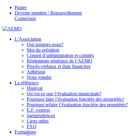
Panier
Devenir membre / Renouvellement
Connexion
L’Association
Qui sommes-nous?
Mot du président
Conseil d’administration et comités
Règlements généraux de l’AEMQ
Procès-verbaux et états financiers
Adhésion
Nous joindre
La référence
Histéval
Qu’est-ce que l’évaluation municipale?
Pourquoi faire l’évaluation foncière des propriétés?
Pourquoi refaire l’évaluation foncière des propriétés?
E.F. express
Jurisprudences
Liens utiles
FAQ
Formations