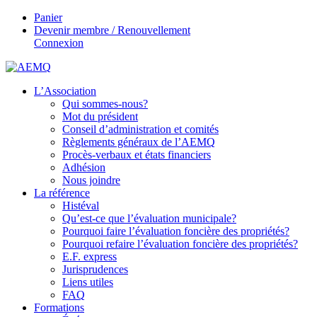
Panier
Devenir membre / Renouvellement
Connexion
L’Association
Qui sommes-nous?
Mot du président
Conseil d’administration et comités
Règlements généraux de l’AEMQ
Procès-verbaux et états financiers
Adhésion
Nous joindre
La référence
Histéval
Qu’est-ce que l’évaluation municipale?
Pourquoi faire l’évaluation foncière des propriétés?
Pourquoi refaire l’évaluation foncière des propriétés?
E.F. express
Jurisprudences
Liens utiles
FAQ
Formations