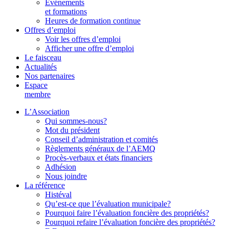
Événements
et formations
Heures de formation continue
Offres d’emploi
Voir les offres d’emploi
Afficher une offre d’emploi
Le faisceau
Actualités
Nos partenaires
Espace
membre
L’Association
Qui sommes-nous?
Mot du président
Conseil d’administration et comités
Règlements généraux de l’AEMQ
Procès-verbaux et états financiers
Adhésion
Nous joindre
La référence
Histéval
Qu’est-ce que l’évaluation municipale?
Pourquoi faire l’évaluation foncière des propriétés?
Pourquoi refaire l’évaluation foncière des propriétés?