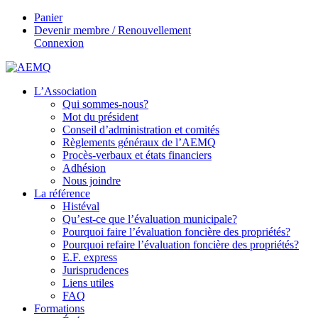
Panier
Devenir membre / Renouvellement
Connexion
L’Association
Qui sommes-nous?
Mot du président
Conseil d’administration et comités
Règlements généraux de l’AEMQ
Procès-verbaux et états financiers
Adhésion
Nous joindre
La référence
Histéval
Qu’est-ce que l’évaluation municipale?
Pourquoi faire l’évaluation foncière des propriétés?
Pourquoi refaire l’évaluation foncière des propriétés?
E.F. express
Jurisprudences
Liens utiles
FAQ
Formations