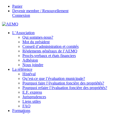
Panier
Devenir membre / Renouvellement
Connexion
L’Association
Qui sommes-nous?
Mot du président
Conseil d’administration et comités
Règlements généraux de l’AEMQ
Procès-verbaux et états financiers
Adhésion
Nous joindre
La référence
Histéval
Qu’est-ce que l’évaluation municipale?
Pourquoi faire l’évaluation foncière des propriétés?
Pourquoi refaire l’évaluation foncière des propriétés?
E.F. express
Jurisprudences
Liens utiles
FAQ
Formations