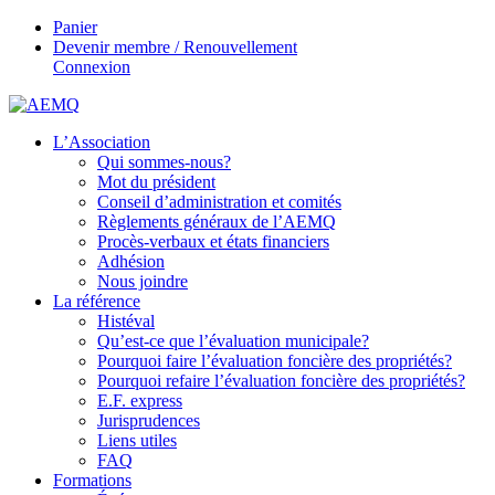
Panier
Devenir membre / Renouvellement
Connexion
L’Association
Qui sommes-nous?
Mot du président
Conseil d’administration et comités
Règlements généraux de l’AEMQ
Procès-verbaux et états financiers
Adhésion
Nous joindre
La référence
Histéval
Qu’est-ce que l’évaluation municipale?
Pourquoi faire l’évaluation foncière des propriétés?
Pourquoi refaire l’évaluation foncière des propriétés?
E.F. express
Jurisprudences
Liens utiles
FAQ
Formations