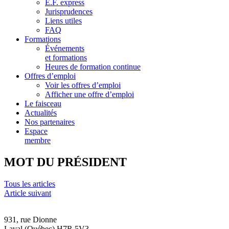
E.F. express
Jurisprudences
Liens utiles
FAQ
Formations
Événements
et formations
Heures de formation continue
Offres d’emploi
Voir les offres d’emploi
Afficher une offre d’emploi
Le faisceau
Actualités
Nos partenaires
Espace
membre
MOT DU PRÉSIDENT
Tous les articles
Article suivant
931, rue Dionne
Laval (Québec) H7R 5V3