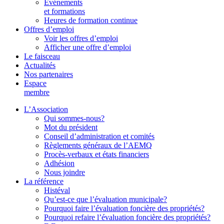
Événements
et formations
Heures de formation continue
Offres d’emploi
Voir les offres d’emploi
Afficher une offre d’emploi
Le faisceau
Actualités
Nos partenaires
Espace
membre
L’Association
Qui sommes-nous?
Mot du président
Conseil d’administration et comités
Règlements généraux de l’AEMQ
Procès-verbaux et états financiers
Adhésion
Nous joindre
La référence
Histéval
Qu’est-ce que l’évaluation municipale?
Pourquoi faire l’évaluation foncière des propriétés?
Pourquoi refaire l’évaluation foncière des propriétés?