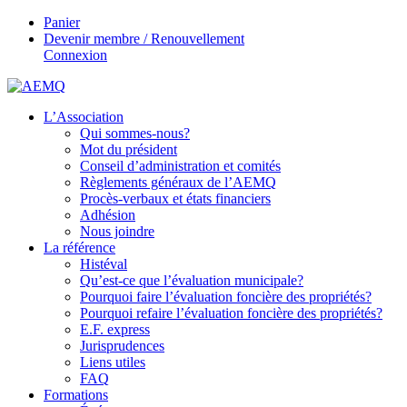
Panier
Devenir membre / Renouvellement
Connexion
L’Association
Qui sommes-nous?
Mot du président
Conseil d’administration et comités
Règlements généraux de l’AEMQ
Procès-verbaux et états financiers
Adhésion
Nous joindre
La référence
Histéval
Qu’est-ce que l’évaluation municipale?
Pourquoi faire l’évaluation foncière des propriétés?
Pourquoi refaire l’évaluation foncière des propriétés?
E.F. express
Jurisprudences
Liens utiles
FAQ
Formations