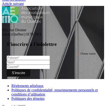
Article suivant
931, rue Dionne
Laval (Québec) H7R 5V3
S'inscrire à l'infolettre
*
Champ requis
Règlements généraux
Politiques de confidentialité, renseignements personnels et
conditions d’utilisation
Politiques des témoins