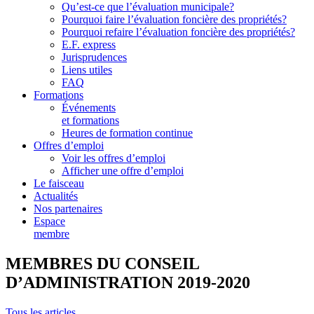
Qu’est-ce que l’évaluation municipale?
Pourquoi faire l’évaluation foncière des propriétés?
Pourquoi refaire l’évaluation foncière des propriétés?
E.F. express
Jurisprudences
Liens utiles
FAQ
Formations
Événements
et formations
Heures de formation continue
Offres d’emploi
Voir les offres d’emploi
Afficher une offre d’emploi
Le faisceau
Actualités
Nos partenaires
Espace
membre
MEMBRES DU CONSEIL
D’ADMINISTRATION 2019-2020
Tous les articles