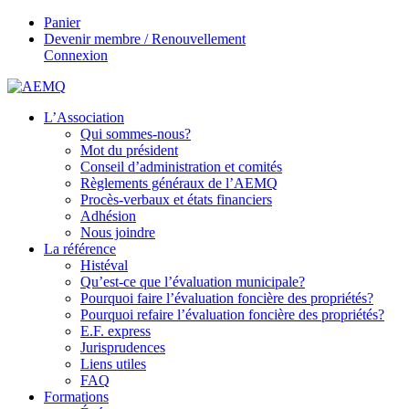
Panier
Devenir membre / Renouvellement
Connexion
L’Association
Qui sommes-nous?
Mot du président
Conseil d’administration et comités
Règlements généraux de l’AEMQ
Procès-verbaux et états financiers
Adhésion
Nous joindre
La référence
Histéval
Qu’est-ce que l’évaluation municipale?
Pourquoi faire l’évaluation foncière des propriétés?
Pourquoi refaire l’évaluation foncière des propriétés?
E.F. express
Jurisprudences
Liens utiles
FAQ
Formations