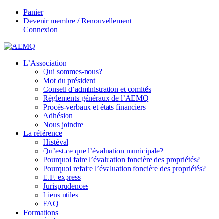
Panier
Devenir membre / Renouvellement
Connexion
L’Association
Qui sommes-nous?
Mot du président
Conseil d’administration et comités
Règlements généraux de l’AEMQ
Procès-verbaux et états financiers
Adhésion
Nous joindre
La référence
Histéval
Qu’est-ce que l’évaluation municipale?
Pourquoi faire l’évaluation foncière des propriétés?
Pourquoi refaire l’évaluation foncière des propriétés?
E.F. express
Jurisprudences
Liens utiles
FAQ
Formations