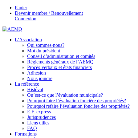
Panier
Devenir membre / Renouvellement
Connexion
L’Association
Qui sommes-nous?
Mot du président
Conseil d’administration et comités
Règlements généraux de l’AEMQ
Procès-verbaux et états financiers
Adhésion
Nous joindre
La référence
Histéval
Qu’est-ce que l’évaluation municipale?
Pourquoi faire l’évaluation foncière des propriétés?
Pourquoi refaire l’évaluation foncière des propriétés?
E.F. express
Jurisprudences
Liens utiles
FAQ
Formations