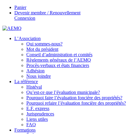
Panier
Devenir membre / Renouvellement
Connexion
L’Association
Qui sommes-nous?
Mot du président
Conseil d’administration et comités
Règlements généraux de l’AEMQ
Procès-verbaux et états financiers
Adhésion
Nous joindre
La référence
Histéval
Qu’est-ce que l’évaluation municipale?
Pourquoi faire l’évaluation foncière des propriétés?
Pourquoi refaire l’évaluation foncière des propriétés?
E.F. express
Jurisprudences
Liens utiles
FAQ
Formations