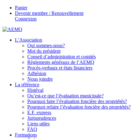
Panier
Devenir membre / Renouvellement
Connexion
L’Association
Qui sommes-nous?
Mot du président
Conseil d’administration et comités
Règlements généraux de l’AEMQ
Procès-verbaux et états financiers
Adhésion
Nous joindre
La référence
Histéval
Qu’est-ce que l’évaluation municipale?
Pourquoi faire l’évaluation foncière des propriétés?
Pourquoi refaire l’évaluation foncière des propriétés?
E.F. express
Jurisprudences
Liens utiles
FAQ
Formations