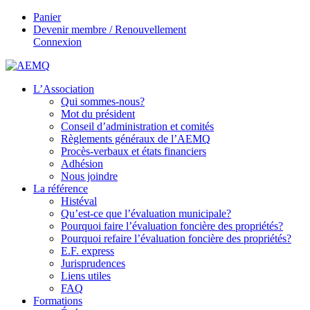
Panier
Devenir membre / Renouvellement
Connexion
L’Association
Qui sommes-nous?
Mot du président
Conseil d’administration et comités
Règlements généraux de l’AEMQ
Procès-verbaux et états financiers
Adhésion
Nous joindre
La référence
Histéval
Qu’est-ce que l’évaluation municipale?
Pourquoi faire l’évaluation foncière des propriétés?
Pourquoi refaire l’évaluation foncière des propriétés?
E.F. express
Jurisprudences
Liens utiles
FAQ
Formations