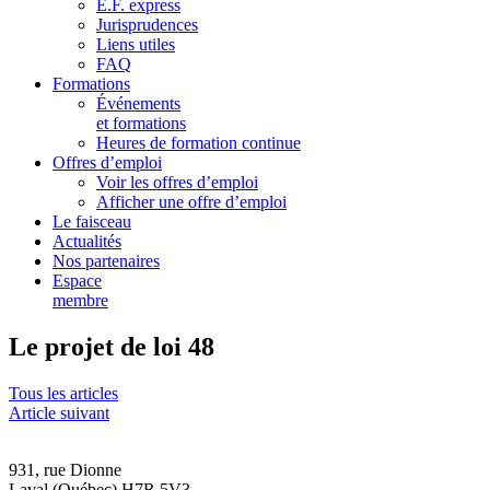
E.F. express
Jurisprudences
Liens utiles
FAQ
Formations
Événements
et formations
Heures de formation continue
Offres d’emploi
Voir les offres d’emploi
Afficher une offre d’emploi
Le faisceau
Actualités
Nos partenaires
Espace
membre
Le projet de loi 48
Tous les articles
Article suivant
931, rue Dionne
Laval (Québec) H7R 5V3