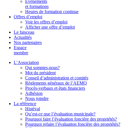
Événements
et formations
Heures de formation continue
Offres d’emploi
Voir les offres d’emploi
Afficher une offre d’emploi
Le faisceau
Actualités
Nos partenaires
Espace
membre
L’Association
Qui sommes-nous?
Mot du président
Conseil d’administration et comités
Règlements généraux de l’AEMQ
Procès-verbaux et états financiers
Adhésion
Nous joindre
La référence
Histéval
Qu’est-ce que l’évaluation municipale?
Pourquoi faire l’évaluation foncière des propriétés?
Pourquoi refaire l’évaluation foncière des propriétés?