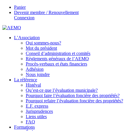
Panier
Devenir membre / Renouvellement
Connexion
L’Association
Qui sommes-nous?
Mot du président
Conseil d’administration et comités
Règlements généraux de l’AEMQ
Procès-verbaux et états financiers
Adhésion
Nous joindre
La référence
Histéval
Qu’est-ce que l’évaluation municipale?
Pourquoi faire l’évaluation foncière des propriétés?
Pourquoi refaire l’évaluation foncière des propriétés?
E.F. express
Jurisprudences
Liens utiles
FAQ
Formations