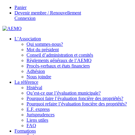
Panier
Devenir membre / Renouvellement
Connexion
L’Association
Qui sommes-nous?
Mot du président
Conseil d’administration et comités
Règlements généraux de l’AEMQ
Procès-verbaux et états financiers
Adhésion
Nous joindre
La référence
Histéval
Qu’est-ce que l’évaluation municipale?
Pourquoi faire l’évaluation foncière des propriétés?
Pourquoi refaire l’évaluation foncière des propriétés?
E.F. express
Jurisprudences
Liens utiles
FAQ
Formations