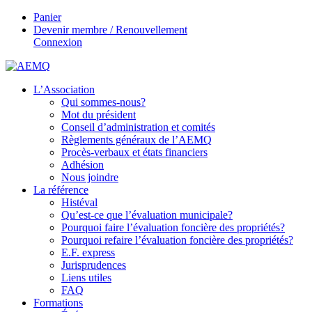
Panier
Devenir membre / Renouvellement
Connexion
L’Association
Qui sommes-nous?
Mot du président
Conseil d’administration et comités
Règlements généraux de l’AEMQ
Procès-verbaux et états financiers
Adhésion
Nous joindre
La référence
Histéval
Qu’est-ce que l’évaluation municipale?
Pourquoi faire l’évaluation foncière des propriétés?
Pourquoi refaire l’évaluation foncière des propriétés?
E.F. express
Jurisprudences
Liens utiles
FAQ
Formations