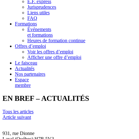
E.F. express
Jurisprudences
Liens utiles
FAQ
Formations
Événements
et formations
Heures de formation continue
Offres d’emploi
Voir les offres d’emploi
Afficher une offre d’emploi
Le faisceau
Actualités
Nos partenaires
Espace
membre
EN BREF – ACTUALITÉS
Tous les articles
Article suivant
931, rue Dionne
Laval (Québec) H7R 5V3