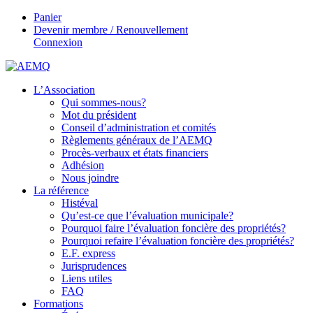
Panier
Devenir membre / Renouvellement
Connexion
L’Association
Qui sommes-nous?
Mot du président
Conseil d’administration et comités
Règlements généraux de l’AEMQ
Procès-verbaux et états financiers
Adhésion
Nous joindre
La référence
Histéval
Qu’est-ce que l’évaluation municipale?
Pourquoi faire l’évaluation foncière des propriétés?
Pourquoi refaire l’évaluation foncière des propriétés?
E.F. express
Jurisprudences
Liens utiles
FAQ
Formations